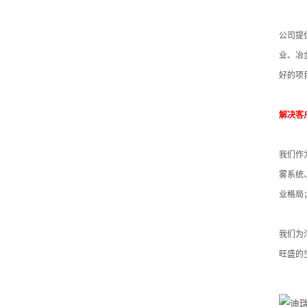
风
公司提
扇
业、冶
高
好的项
压
解决客
喷
我们作
雾
雾系统
设
业格局
备
我们为
成
旺盛的
套
系