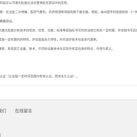
究结论认可激光粒度仪法在雾滴粒径测试中的优势。
类：在冶金二冷喷嘴、医药气雾剂、农药喷洒等领域有数千篇文献。例如，由中国专利局授权的 《一种激光测
精确测试。
的激光粒度分析技术的现状、优势、文献、标准等是指在书写时的当前已有的一定时期，并非指书写后
是指一定时期内的特性，并非是指永久特性，时代进步技术也会迭代更新。
排除、贬低其它设备、技术，不同的设备技术在实际中有其自身的特点、作用与意义。
认证（认证指一定时间范围内有效认证，而非永久认证）。
我们
在线留言
例