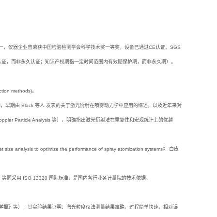
一，仪器企业曾荣获中国检验检测学会科学技术奖一等奖，设备已通过CE认证、SGS
效认证，而非永久认证；知识产权期指一定时间范围内有效期保护期，而非永久期）。
ion methods)。
量文献支持。例如，早期由 Black 等人 发表的关于激光衍射在喷雾动力学中应用的综述，以及近年来对
Phase Doppler Particle Analysis 等），明确指出激光衍射法在重复性和宏观统计上的优越
lysis to optimize the performance of spray atomization systems》 白皮
），等同采用 ISO 13320 国际标准，是国内各行业各计量院的技术依据。
机械学报》等），其实验结果证明：激光粒度仪法测量结果准确，过程简单快速，相对误