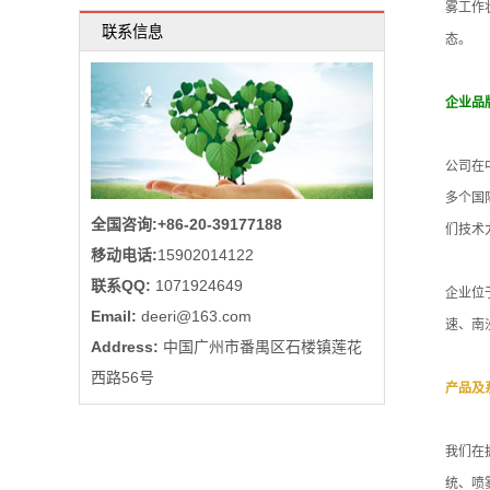
雾工作
联系信息
态。
喷
雾
企业品
风
公司在
机
多个国
全国咨询:+86-20-39177188
(2014
们技术
移动电话:
15902014122
新
联系QQ:
1071924649
企业位
Email:
deeri@163.com
上
速、南
Address:
中国广州市番禺区石楼镇莲花
市)
西路56号
产品及
喷
我们在
雾
统、喷