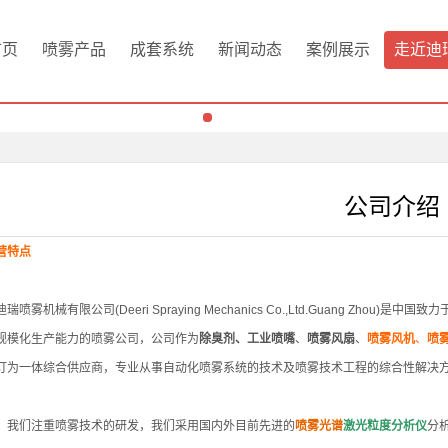
首页
喷雾产品
成套系统
新闻动态
案例展示
走近迪
公司介绍
营特点
瑞喷雾机械有限公司(Deeri Spraying Mechanics Co.,Ltd.Guang 
规模化生产能力的喷雾公司，公司作为
除臭剂、
工业喷嘴
、
喷雾风扇
、
喷雾风机
、
喷
订为一体综合供应商，专业从事自动化喷雾系统的技术及喷雾技术工程的综合性解决
，我们注重喷雾技术的研发，我们采用国内外目前先进的
喷雾光谱
激光粒度分析仪
分