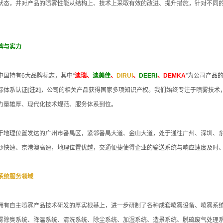
状态，并对产品的喷雾性能从结构上、技术上采取有效的改进、提升措施，针对不同
牌与实力
中国持有6大品牌标志，其中“
迪瑞、
迪美佳
、
DIRUI
、
DEERI
、DEMKA
”为公司产品
际体系认证
[注2]
，公司的相关产品获得国家多项知识产权。我们始终专注于喷雾技术
力量雄厚、现代化技术规范、服务体系到位。
于地理位置发达的广州市番禺区，紧邻番禺大道、金山大道，处于通往广州、深圳、
沙快速、京港澳高速，地理位置优越，交通便捷使得企业的输送系统与响应速度及时
系统服务领域
拥有自主喷雾产品技术研发的厚实根基上，进一步研制了各种成套喷雾设备、喷雾系
雾除臭系统、降温系统、清洗系统、除尘系统、加湿系统、造景系统、脱硫废气处理