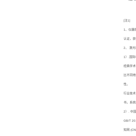
统
[注1]
异
1、仪器
味
认证，获
2、 激
喷
1）.国际标
雾
经典学术论
除
比不同喷雾测
性。
臭
行业技术白皮书
系
书，系统
2）. 
统
GB/T
人
知网 (