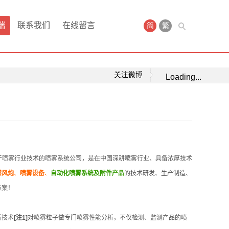
瑞
联系我们
在线留言
简
繁
关注微博
Loading...
Zhou)是中国致力于喷雾行业技术的喷雾系统公司，是在中国深耕喷雾行业、具备浓厚技术
雾风炮
、
喷雾设备
、
自动化喷雾系统及附件产品
的技术研发、生产制造、
方案！
析技术
[注1]
对喷雾粒子做专门喷雾性能分析，不仅检测、监测产品的喷