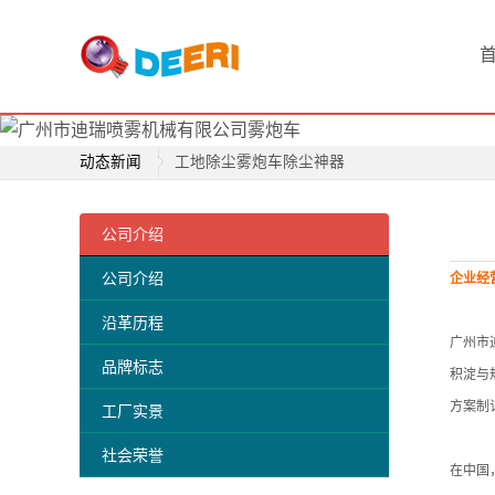
高压喷雾降尘技术是除尘行业新宠儿
首
清远市清新区雾炮正式投入使用
关于公司取得商标注册证书的公告
页
率先治理PM2.5的发展中国家是中国
喷
工地除尘雾炮车除尘神器
动态新闻
雾
高压喷雾风炮适合哪些场所
迪瑞喷雾成为正方集团指定除尘设备品牌
广州迪瑞喷雾专业生产除雾霾风炮
产
高压喷雾降尘技术是除尘行业新宠儿
公司介绍
除雾霾神器-喷雾风炮车
品
清远市清新区雾炮正式投入使用
诚招湖南广西喷雾风炮总代理
公司介绍
企业经
关于公司取得商标注册证书的公告
工
沿革历程
率先治理PM2.5的发展中国家是中国
广州市迪
业
工地除尘雾炮车除尘神器
品牌标志
积淀与
高压喷雾风炮适合哪些场所
雾
方案制
工厂实景
广州迪瑞喷雾专业生产除雾霾风炮
炮
社会荣誉
除雾霾神器-喷雾风炮车
在中国
机
诚招湖南广西喷雾风炮总代理