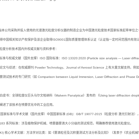
指本公司采购并投入使用的光谱激光粒度分析仪器的制造企业为中国激光粒度技术国家标准起草单位之
得中国相关知识产权保护及该企业取得ISO9001国际质量管理体系认证（认证指一定时间范围内有
光粒度分析技术国内外权威文献与资料参考：
准与权威文献（国外支撑）ISO 国际标准：ISO 13320:2020 (Particle size analysis — Laser diffract
文与综述：在权威期刊 Powder Technology、Journal of Aerosol Science 上有大
试技术的专门研究（如 Comparison between Liquid Immersion, Laser Diffraction and 
：全球粒度仪巨头马尔文帕纳科（Malvern Panalytical）发布的 《Using laser diffraction droplet size ana
阐述了该技术在喷雾优化中的工业应用。
中国国家标准与学术文献（国内支撑）中国国家标准 (GB)：GB/T 19077-2015（粒度分析 激光衍射法
 20183 系列标准：涉及植物保护机械、喷雾器雾滴大小分级的测试规范，明确推荐使用激光粒度仪。
CNKI) 核心学术文献：方法学对比类：如《雾滴粒径及沉积量测试方法分析及比较》（发表于《农业