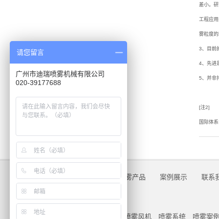
造
差小。研
工程应用
雾
雾粒度的
森
3、目前
请您留言
4、先进
TTC
广州市迪瑞喷雾机械有限公司
5、并非
020-39177688
喷
雾
[注2]
国际体系
压
尘
系
关于我们
公司实景
喷雾产品
案例展示
联系
统
喷
访问更多导航：
喷雾风炮
喷雾风机
喷雾系统
喷雾案