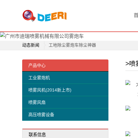
首
高压喷雾降尘技术是除尘行业新宠儿
清远市清新区雾炮正式投入使用
页
关于公司取得商标注册证书的公告
喷
率先治理PM2.5的发展中国家是中国
动态新闻
工地除尘雾炮车除尘神器
雾
高压喷雾风炮适合哪些场所
迪瑞喷雾成为正方集团指定除尘设备品牌
产
>喷
广州迪瑞喷雾专业生产除雾霾风炮
高压喷雾降尘技术是除尘行业新宠儿
产品中心
品
除雾霾神器-喷雾风炮车
清远市清新区雾炮正式投入使用
工业雾炮机
诚招湖南广西喷雾风炮总代理
关于公司取得商标注册证书的公告
工
喷雾风机(2014新上市)
率先治理PM2.5的发展中国家是中国
业
工地除尘雾炮车除尘神器
喷雾风扇
高压喷雾风炮适合哪些场所
雾
高压喷雾设备
广州迪瑞喷雾专业生产除雾霾风炮
炮
除雾霾神器-喷雾风炮车
联系信息
机
诚招湖南广西喷雾风炮总代理