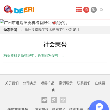
首
简
繁
页
迪瑞喷雾成为正方集团指定除尘设备品牌
喷
高压喷雾降尘技术是除尘行业新宠儿
动态新闻
清远市清新区雾炮正式投入使用
雾
迪瑞喷雾成为正方集团指定除尘设备品牌
社会荣誉
关于公司取得商标注册证书的公告
高压喷雾降尘技术是除尘行业新宠儿
产
率先治理PM2.5的发展中国家是中国
清远市清新区雾炮正式投入使用
档案资料更新整理中，近期即将发布......
品
工地除尘雾炮车除尘神器
关于公司取得商标注册证书的公告
高压喷雾风炮适合哪些场所
率先治理PM2.5的发展中国家是中国
工
广州迪瑞喷雾专业生产除雾霾风炮
工地除尘雾炮车除尘神器
业
除雾霾神器-喷雾风炮车
高压喷雾风炮适合哪些场所
关于我们
公司实景
喷雾产品
案例展示
联系我们
在线留
诚招湖南广西喷雾风炮总代理
雾
广州迪瑞喷雾专业生产除雾霾风炮
言
除雾霾神器-喷雾风炮车
炮
诚招湖南广西喷雾风炮总代理
机
访问更多导航：
喷雾风炮
喷雾风机
喷雾系统
喷雾案例