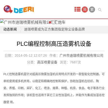
高压喷雾风炮适合哪些场所
首
广州迪瑞喷雾专业生产除雾霾风炮
简
繁
除雾霾神器-喷雾风炮车
页
诚招湖南广西喷雾风炮总代理
喷
动态新闻
迪瑞喷雾成为正方集团指定除尘设备品牌
雾
高压喷雾降尘技术是除尘行业新宠儿
PLC编程控制高压造雾机设备
清远市清新区雾炮正式投入使用
产
关于公司取得商标注册证书的公告
日期：2014-05-12 12:07:26
作者：
广州市迪瑞喷雾机械有限公司
品
率先治理PM2.5的发展中国家是中国
分类：
高压喷雾设备
浏览：
7687次
工地除尘雾炮车除尘神器
工
高压喷雾风炮适合哪些场所
PLC控制造雾机是针对超高压微雾加湿机应用特点开发的一款智能化控制器，可
业
广州迪瑞喷雾专业生产除雾霾风炮
单机使用或多机并用，以稳定和精确地控制和保护，协助加湿机在纺织、陶
雾
除雾霾神器-喷雾风炮车
瓷、养殖、印刷、采矿、化工、喷涂、烟草、种植、机房、食品、电子等各行业
诚招湖南广西喷雾风炮总代理
发挥独到的作用；该机型也适用于其它工业性加湿机上，并能作为集成加湿总控
炮
器使 用。
机