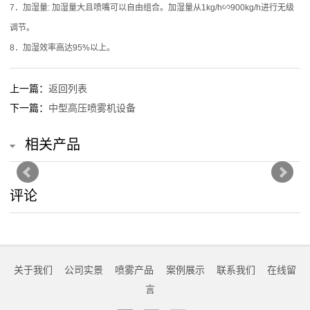
7．加湿量: 加湿量大且喷嘴可以自由组合。加湿量从1kg/h∽900kg/h进行无级
统
调节。
8．加湿效率高达95%以上。
异
味
上一篇：
返回列表
下一篇：
中型高压喷雾机设备
喷
雾
相关产品
除
评论
臭
系
统
关于我们
公司实景
喷雾产品
案例展示
联系我们
在线留
人
言