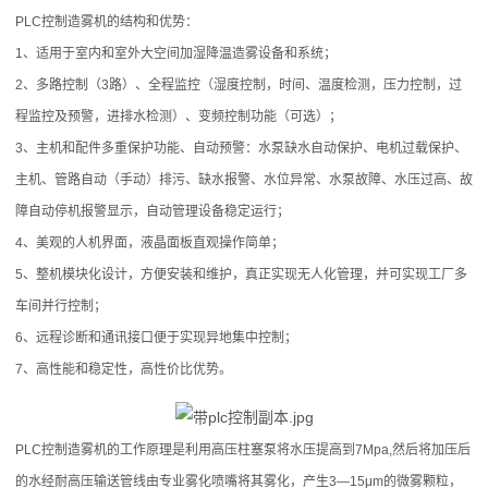
PLC控制造雾机的结构和优势：
喷
1、适用于室内和室外大空间加湿降温造雾设备和系统；
2、多路控制（3路）、全程监控（湿度控制，时间、温度检测，压力控制，过
雾
程监控及预警，进排水检测）、变频控制功能（可选）；
风
3、主机和配件多重保护功能、自动预警：水泵缺水自动保护、电机过载保护、
主机、管路自动（手动）排污、缺水报警、水位异常、水泵故障、水压过高、故
机
障自动停机报警显示，自动管理设备稳定运行；
(2014
4、美观的人机界面，液晶面板直观操作简单；
新
5、整机模块化设计，方便安装和维护，真正实现无人化管理，并可实现工厂多
车间并行控制；
上
6、远程诊断和通讯接口便于实现异地集中控制；
市)
7、高性能和稳定性，高性价比优势。
喷
PLC控制造雾机的工作原理是利用高压柱塞泵将水压提高到7Mpa,然后将加压后
雾
的水经耐高压输送管线由专业雾化喷嘴将其雾化，产生3—15μm的微雾颗粒，