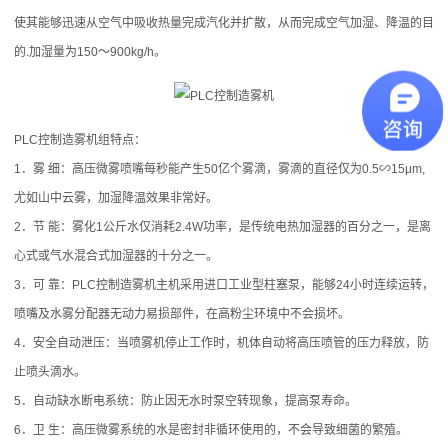
风
使其能够迅速从空气中吸收热量完成汽化并扩散，从而完成空气加湿、降温的目
的.加湿量为150～900kg/h。
扇
高
PLC控制造雾机组特点：
压
1．雾 细：高压微雾喷嘴每秒能产生50亿个雾滴，雾滴的直径仅为0.5∽15μm,
喷
尤如山中云雾，加湿降温效果非常好。
雾
2．节 能：雾化1公斤水仅消耗2.4W功率，是传统电热加湿器的百分之一，是离
心式或气水混合式加湿器的十分之一。
设
3．可 靠：PLC控制造雾机主机采用进口工业型柱塞泵，能够24小时连续运转，
备
喷嘴及水雾分配器无动力易损部件，在高粉尘环境中不会损坏。
4．安全自动泄压：当喷雾机停止工作时，机体自动将高压喷管的压力释放，防
成
止喷头滴水。
套
5．自动缺水断电系统：防止因无水时泵空转现象，提高泵寿命。
6．卫 生：高压微雾系统的水是密封非循环使用的，不会导致细菌的繁殖。
系