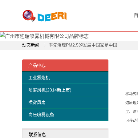
首
迪瑞喷雾成为正方集团指定除尘设备品牌
高压喷雾降尘技术是除尘行业新宠儿
页
清远市清新区雾炮正式投入使用
喷
关于公司取得商标注册证书的公告
动态新闻
率先治理PM2.5的发展中国家是中国
雾
工地除尘雾炮车除尘神器
迪瑞喷雾成为正方集团指定除尘设备品牌
产
高压喷雾风炮适合哪些场所
高压喷雾降尘技术是除尘行业新宠儿
产品中心
品
广州迪瑞喷雾专业生产除雾霾风炮
清远市清新区雾炮正式投入使用
工业雾炮机
除雾霾神器-喷雾风炮车
关于公司取得商标注册证书的公告
工
喷雾风机(2014新上市)
诚招湖南广西喷雾风炮总代理
率先治理PM2.5的发展中国家是中国
移动式
业
工地除尘雾炮车除尘神器
喷雾风扇
炮原理
高压喷雾风炮适合哪些场所
雾
尘、洁
高压喷雾设备
广州迪瑞喷雾专业生产除雾霾风炮
可移动
炮
除雾霾神器-喷雾风炮车
联系信息
机
诚招湖南广西喷雾风炮总代理