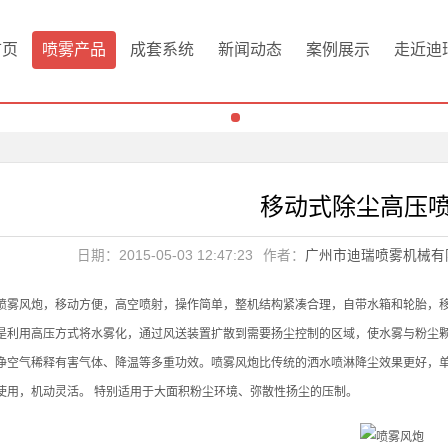
首页
喷雾产品
成套系统
新闻动态
案例展示
走近迪
移动式除尘高压
日期：2015-05-03 12:47:23
作者：
广州市迪瑞喷雾机械有
喷雾风炮，移动方便，高空喷射，操作简单，整机结构紧凑合理，自带水箱和轮胎，
是利用高压方式将水雾化，通过风送装置扩散到需要扬尘控制的区域，使水雾与粉尘
净空气稀释有害气体、降温等多重功效。喷雾风炮比传统的洒水喷淋降尘效果更好，
使用，机动灵活。 特别适用于大面积粉尘环境、弥散性扬尘的压制。