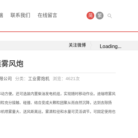
瑞
联系我们
在线留言
简
繁
关注微博
Loading...
喷雾风炮
限公司
分类：
工业雾炮机
浏览：
4621次
移动方便。还可选装内置柴油发电机组，实现随时移动作业。迪瑞喷雾风
颗粒充分接触、碰撞、结合变成大颗粒团聚从而自然沉降，达到去除扬
单机喷雾量大、送风距离远，雾滴粒径和水量可灵活调节，可固定使用也