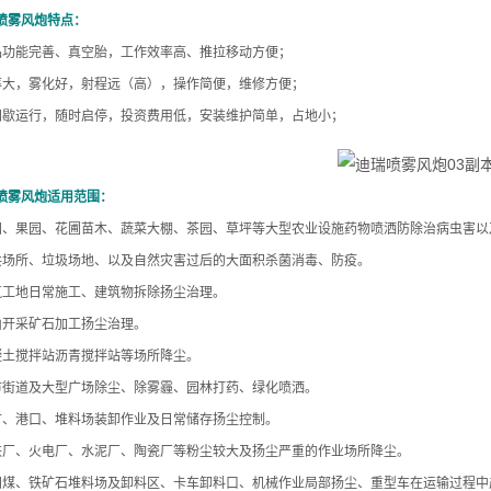
喷雾风炮特点：
品功能完善、真空胎，工作效率高、推拉移动方便；
率大，雾化好，射程远（高），操作简便，维修方便；
间歇运行，随时启停，投资费用低，安装维护简单，占地小；
喷雾风炮适用范围：
田、果园、花圃苗木、蔬菜大棚、茶园、草坪等大型农业设施药物喷洒防除治病虫害以
共场所、垃圾场地、以及自然灾害过后的大面积杀菌消毒、防疫。
筑工地日常施工、建筑物拆除扬尘治理。
山开采矿石加工扬尘治理。
凝土搅拌站沥青搅拌站等场所降尘。
市街道及大型广场除尘、除雾霾、园林打药、绿化喷洒。
矿、港口、堆料场装卸作业及日常储存扬尘控制。
铁厂、火电厂、水泥厂、陶瓷厂等粉尘较大及扬尘严重的作业场所降尘。
闭煤、铁矿石堆料场及卸料区、卡车卸料口、机械作业局部扬尘、重型车在运输过程中