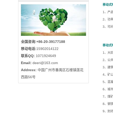
移动式
喷
1、产
2、功
雾
3、可
风
全国咨询:+86-20-39177188
机
移动式
移动电话:
15902014122
(2014
1、大
联系QQ:
1071924649
2、公
Email:
deeri@163.com
新
3、建
Address:
中国广州市番禺区石楼镇莲花
上
4、矿
西路56号
5、混
市)
6、城
喷
7、煤
8、钢
雾
9、封