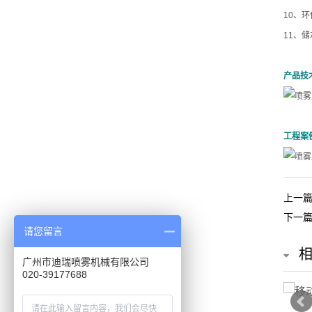
风
10、
11、
扇
高
产品技
压
喷
工程案
雾
设
上一
备
下一
请您留言
成
广州市迪瑞喷雾机械有限公司
020-39177688
套
系