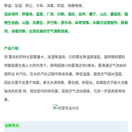
降温、加湿、除尘、冷却、消毒、防疫、除静电等。
喷
适应场所：养殖场、温室、厂房、印刷、酒店、会所、餐厅、山庄、菌菇房、植
物生态园、公园、风景区、步行街、游乐场、体育馆等。水箱可加清香剂、除臭
雾
剂、消毒剂等，达到完美的空气清新效果。
风
产品介绍：
机
喷 雾风机的特点是雾量大，加湿降温快，它的雾化降温原理是，旋转碟和雾粒
(2014
喷散装置在离心力的作用下，使得超微小的雾滴达到5微米，雾滴通过气流由风
新
扇吹出 并汽化，在水的汽化过程中吸收热量，降低温度、提高空气相对湿度。
因此水雾不会落于地面，更无水滴现象、雾化细、射程远，如果配合节能大流量
上
轴流风机使 用，增加室内的排风量，提高空气流动速度，可进一步提高使用效
市)
果。
喷
雾
全新亮点：