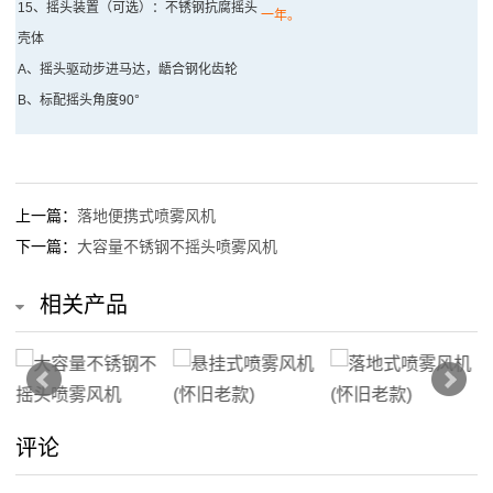
15、摇头装置（可选）：不锈钢抗腐摇头
一年。
统
壳体
A、摇头驱动步进马达，龉合钢化齿轮
异
B、标配摇头角度90°
味
喷
上一篇：
落地便携式喷雾风机
雾
下一篇：
大容量不锈钢不摇头喷雾风机
除
相关产品
臭
系
统
评论
人