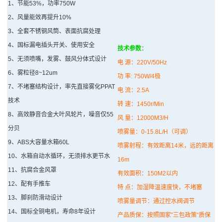
1、
节能53%，功率750W
风
2、风量能效再提升10%
扇
3、全套不锈钢风筒、表面抗腐处理
4、国标漏电插头开关、使用安全
技术参数：
高
5、无须喷嘴，发雾、鼓风分体式设计
电 源：220V/50Hz
压
6、雾粒径8~12um
功 率: 750W/4极
7、不堵塞结构设计，率先直接雾化PPAT
电 流：2.5A
喷
技术
转 速：1450r/Min
雾
8、高效静音合金大叶风轮片，噪音仅55
风 量：12000M3/H
分贝
喷雾量：0-15.8L/H（可调）
设
9、ABS大容量水箱60L
喷雾射程：有效距离14米，远的距离
备
10、水箱自动水循环，无须排水更节水
16m
11、抗腐合金风罩
有效面积：150M2以内
成
12、配有手推车
特 点：加湿降温速度快，不堵塞
套
13、脚刹防滑动设计
喷雾量调节：通过控水阀调节
14、国标全铜电机，寿命8年设计
产品质保：按照国家”三包政策“质保
系