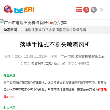
高压喷雾风炮适合哪些场所
首
广州迪瑞喷雾专业生产除雾霾风炮
简
繁
除雾霾神器-喷雾风炮车
页
诚招湖南广西喷雾风炮总代理
喷
动态新闻
迪瑞喷雾成为正方集团指定除尘设备品牌
雾
高压喷雾降尘技术是除尘行业新宠儿
落地手推式不摇头喷雾风机
清远市清新区雾炮正式投入使用
产
关于公司取得商标注册证书的公告
日期：2014-12-08 11:33:04
作者：
广州市迪瑞喷雾机械有限公司
品
率先治理PM2.5的发展中国家是中国
分类：
喷雾风机(2014新上市)
浏览：
4460次
工地除尘雾炮车除尘神器
工
高压喷雾风炮适合哪些场所
降温原理：
业
广州迪瑞喷雾专业生产除雾霾风炮
采用公司新的直接离心雾化技术，通过喷雾出的湿雾快速扩散至空气中。其蒸发
雾
除雾霾神器-喷雾风炮车
吸热作用迅速带走空气中的热量，从而使环境温度降低，喷雾覆盖范围内
有效降
诚招湖南广西喷雾风炮总代理
温
6~8°
。
炮
七大作用：
机