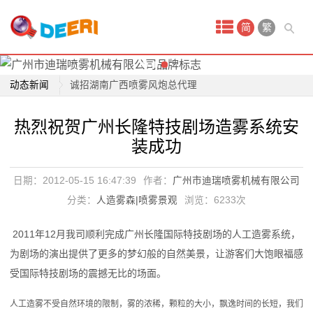
工地除尘雾炮车除尘神器
首
高压喷雾风炮适合哪些场所
简
繁
广州迪瑞喷雾专业生产除雾霾风炮
页
除雾霾神器-喷雾风炮车
喷
动态新闻
诚招湖南广西喷雾风炮总代理
雾
迪瑞喷雾成为正方集团指定除尘设备品牌
热烈祝贺广州长隆特技剧场造雾系统安
高压喷雾降尘技术是除尘行业新宠儿
产
装成功
清远市清新区雾炮正式投入使用
品
关于公司取得商标注册证书的公告
日期：2012-05-15 16:47:39
作者：
广州市迪瑞喷雾机械有限公司
率先治理PM2.5的发展中国家是中国
工
分类：
人造雾森|喷雾景观
浏览：
6233次
工地除尘雾炮车除尘神器
业
高压喷雾风炮适合哪些场所
2011年12月我司顺利完成广州长隆国际特技剧场的人工造雾系统，
雾
广州迪瑞喷雾专业生产除雾霾风炮
为剧场的演出提供了更多的梦幻般的自然美景，让游客们大饱眼福感
受国际特技剧场的震撼无比的场面。
除雾霾神器-喷雾风炮车
炮
诚招湖南广西喷雾风炮总代理
人工造雾不受自然环境的限制，雾的浓稀，颗粒的大小，飘逸时间的长短，我们
机