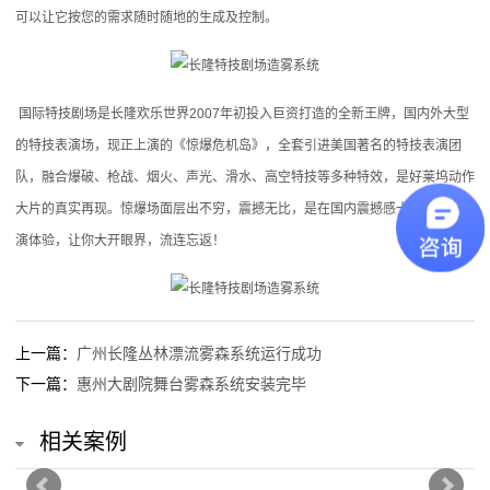
可以让它按您的需求随时随地的生成及控制。
喷
雾
国际特技剧场是长隆欢乐世界2007年初投入巨资打造的全新王牌，国内外大型
风
的特技表演场，现正上演的《惊爆危机岛》，全套引进美国著名的特技表演团
队，融合爆破、枪战、烟火、声光、滑水、高空特技等多种特效，是好莱坞动作
机
大片的真实再现。惊爆场面层出不穷，震撼无比，是在国内震撼感十足的特技表
(2014
演体验，让你大开眼界，流连忘返！
新
上
上一篇：
广州长隆丛林漂流雾森系统运行成功
市)
下一篇：
惠州大剧院舞台雾森系统安装完毕
喷
相关案例
雾